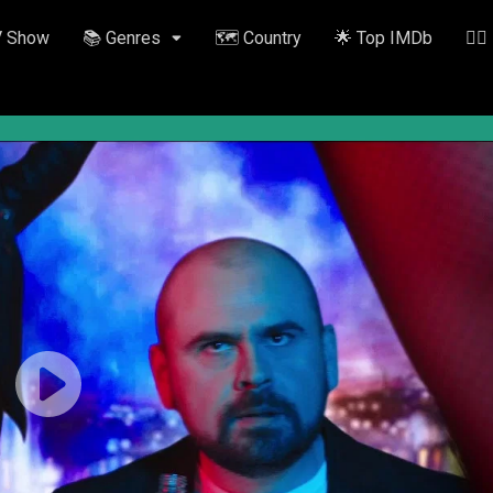
V Show
📚 Genres
🗺️ Country
🌟 Top IMDb
✍🏽