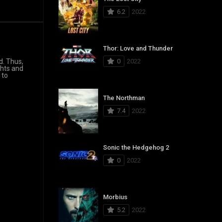
6.2
2022
Thor: Love and Thunder
0
2022
d. Thus,
ghts and
 to
The Northman
7.4
2022
Sonic the Hedgehog 2
0
2022
Morbius
5.2
2022