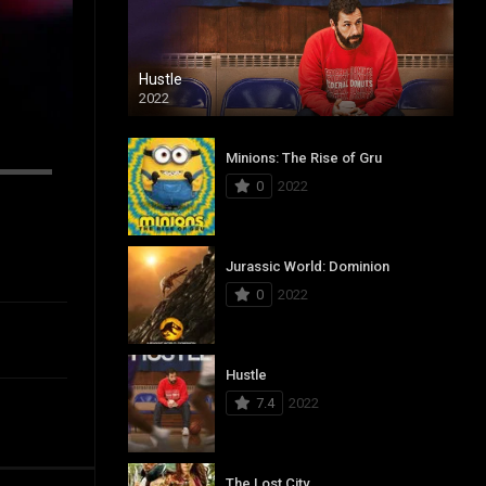
Hustle
2022
Minions: The Rise of Gru
0
2022
Jurassic World: Dominion
0
2022
Hustle
7.4
2022
The Lost City