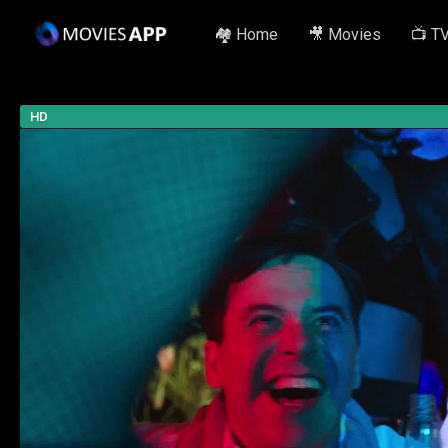
🏘️ Home
🎥 Movies
📺 T
HD