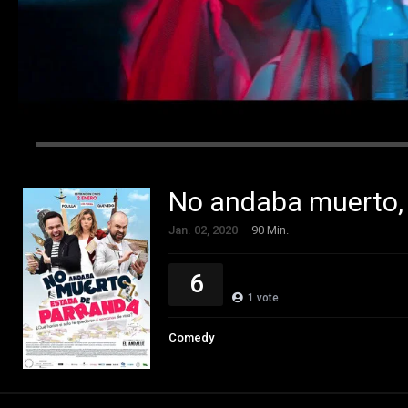
No andaba muerto, 
Jan. 02, 2020
90 Min.
6
1
vote
Comedy