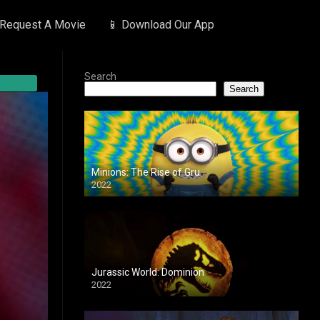
 Request A Movie
📱 Download Our App
Search
Search
Minions: The Rise of Gru
2022
Jurassic World: Dominion
2022