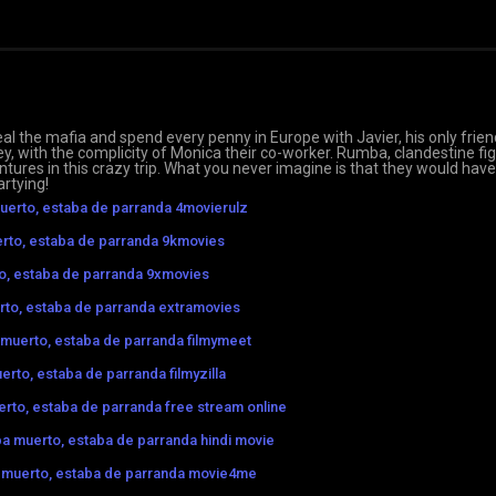
eal the mafia and spend every penny in Europe with Javier, his only frien
 with the complicity of Monica their co-worker. Rumba, clandestine fi
tures in this crazy trip. What you never imagine is that they would have
rtying!
erto, estaba de parranda 4movierulz
rto, estaba de parranda 9kmovies
o, estaba de parranda 9xmovies
to, estaba de parranda extramovies
muerto, estaba de parranda filmymeet
rto, estaba de parranda filmyzilla
rto, estaba de parranda free stream online
a muerto, estaba de parranda hindi movie
 muerto, estaba de parranda movie4me