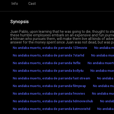
Info
Cast
Synopsis
Juan Pablo, upon learning that he was going to die, thought to st
these humble employees embark on an expensive and fun journey,
a hitman who pursues them, will make them live all kinds of adven
answer for the money spent since Juan was not dead, but was pa
No andaba muerto, estaba de parranda 123movie
No andaba mu
No andaba muerto, estaba de parranda 7starhd
No andaba mue
No andaba muerto, estaba de parranda 9xflix
No andaba muert
No andaba muerto, estaba de parranda bolly4u
No andaba muer
No andaba muerto, estaba de parranda fast stream
No andaba 
No andaba muerto, estaba de parranda filmywap
No andaba mue
No andaba muerto, estaba de parranda fmovies
No andaba mue
No andaba muerto, estaba de parranda hdmovieshub
No andab
No andaba muerto, estaba de parranda katmoviehd
No andaba