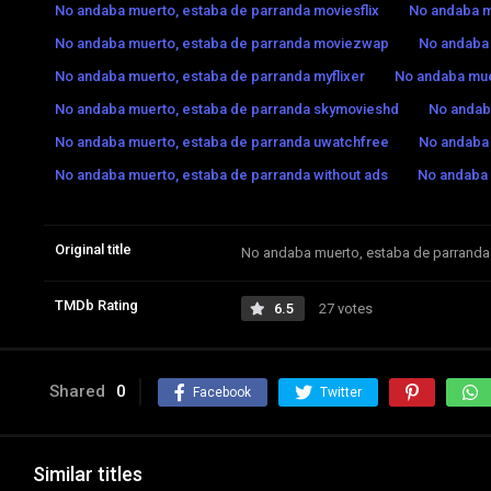
No andaba muerto, estaba de parranda moviesflix
No andaba m
No andaba muerto, estaba de parranda moviezwap
No andaba
No andaba muerto, estaba de parranda myflixer
No andaba muer
No andaba muerto, estaba de parranda skymovieshd
No andaba
No andaba muerto, estaba de parranda uwatchfree
No andaba 
No andaba muerto, estaba de parranda without ads
No andaba 
Original title
No andaba muerto, estaba de parranda
TMDb Rating
6.5
27 votes
Shared
0
Facebook
Twitter
Similar titles