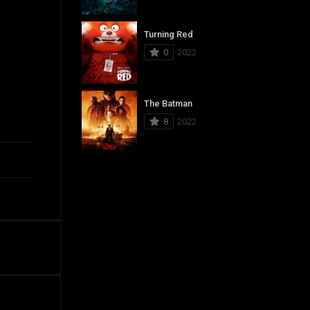
Turning Red
0
2022
The Batman
8
2022